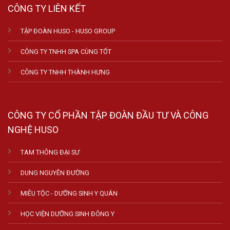
CÔNG TY LIÊN KẾT
TẬP ĐOÀN HUSO - HUSO GROUP
CÔNG TY TNHH SPA CÙNG TỐT
CÔNG TY TNHH THÀNH HƯNG
CÔNG TY CỔ PHẦN TẬP ĐOÀN ĐẦU TƯ VÀ CÔNG
NGHỆ HUSO
TAM THÔNG ĐẠI SƯ
DUNG NGUYÊN ĐƯỜNG
MIÊU TỘC - DƯỠNG SINH Y QUÁN
HỌC VIỆN DƯỠNG SINH ĐÔNG Y